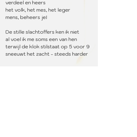
verdeel en heers
het volk, het mes, het leger
mens, beheers je!
De stille slachtoffers ken ik niet
al voel ik me soms een van hen
terwijl de klok stilstaat op 5 voor 9
sneeuwt het zacht - steeds harder
De winter zal nog langer duren
“Voor volk en land!” hoor ik haar 
betogen
en om 5 uur word ik wakker
vlak nadat we weer de straat op 
mogen
gedichten