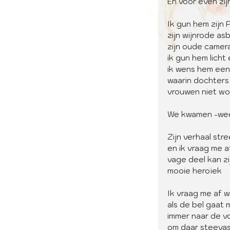
En voor even zij
Ik gun hem zijn 
zijn wijnrode as
zijn oude camera
ik gun hem licht 
ik wens hem een
waarin dochters 
vrouwen niet wo
We kwamen -weer
Zijn verhaal stre
en ik vraag me af
vage deel kan z
mooie heroïek 
Ik vraag me af w
als de bel gaat
immer naar de 
om daar steeva