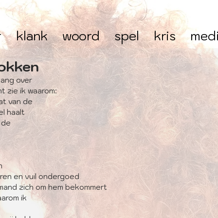
r
klank
woord
spel
kris
med
sokken
lang over
t zie ik waarom:
at van de 
l haalt 
j de
n
ren en vuil ondergoed
iemand zich om hem bekommert 
aarom ik