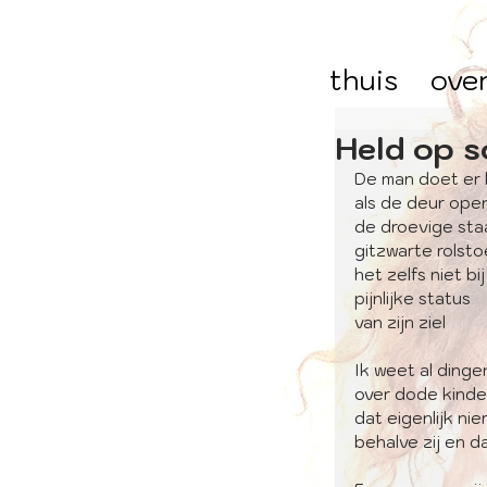
thuis
ove
Held op 
De man doet er 
als de deur open
de droevige sta
gitzwarte rolstoe
het zelfs niet bi
pijnlijke status
van zijn ziel
Ik weet al dinge
over dode kinde
dat eigenlijk n
behalve zij en d