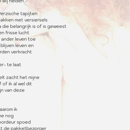
n wij helden
Perzische tapijten
bakken met versiersels
 die belangrijk is of is geweest 
en frisse lucht
 ander leven toe
blijven leven en
rden verkracht
- te laat
elt zacht het mijne
 of ik al wel dit
ijn van deze
aarom ik
 me nog
voordeur spoed
st de pakketbezorger