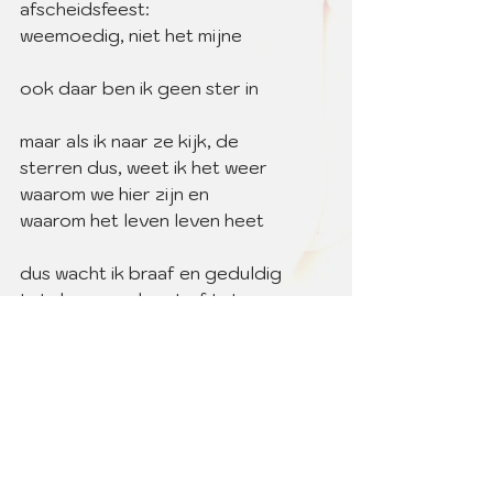
afscheidsfeest:
weemoedig, niet het mijne 
ook daar ben ik geen ster in 
maar als ik naar ze kijk, de 
sterren dus, weet ik het weer
waarom we hier zijn en
waarom het leven leven heet 
dus wacht ik braaf en geduldig
tot de zon opkomt of tot
de lente haar intrede doet
een glas valt in scherven 
excuus aan de buren
dus ik wacht
terwijl het nog uren kan duren
gedichten