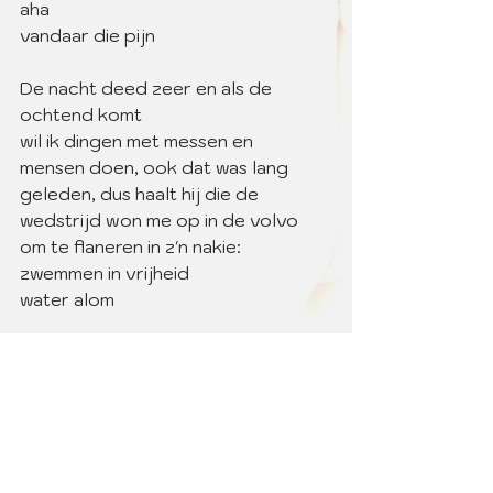
aha
vandaar die pijn
De nacht deed zeer en als de 
ochtend komt
wil ik dingen met messen en
mensen doen, ook dat was lang 
geleden, dus haalt hij die de 
wedstrijd won me op in de volvo
om te flaneren in z'n nakie:
zwemmen in vrijheid
water alom
En ik zit te rijmen op het bankje
voor het slaapkamerraam waar
ik eerder nog zou sterven van
intensiteit met 
#5
Dit is mijn vermomde lijden