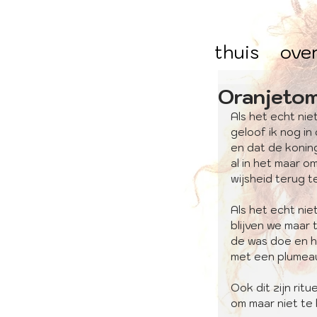
thuis
ove
Oranjeto
Als het echt nie
geloof ik nog in
en dat de koning 
al in het maar o
wijsheid terug t
Als het echt nie
blijven we maar t
de was doe en h
met een plumea
Ook dit zijn ritu
om maar niet t