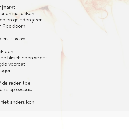
ijmarkt
tenen me lonken
den en geleden jaren
in Apeldoorn
es eruit kwam
 ik een
 de kliniek heen smeet
gde voordat
begon
lf de reden toe
en slap excuus:
niet anders kon