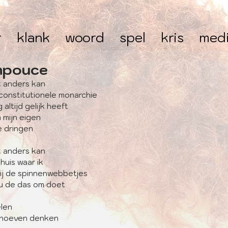
r
klank
woord
spel
kris
med
mpouce
t anders kan
 constitutionele monarchie
altijd gelijk heeft
m mijn eigen
e dringen
t anders kan
huis waar ik
ij de spinnenwebbetjes
u de das om doet
elen
e hoeven denken