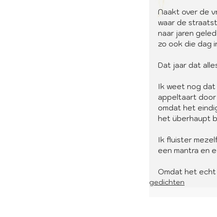
Naakt over de vr
waar de straats
naar jaren gele
zo ook die dag 
Dat jaar dat all
Ik weet nog dat
appeltaart door
omdat het eindi
het überhaupt 
Ik fluister meze
een mantra en e
Omdat het echt 
gedichten