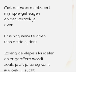
Met dat woord activeert
mijn spiergeheugen 
en dan vertrek je
even
Er is nog werk te doen 
(aan beide zijden)
Zolang de klepels klingelen
en er geofferd wordt
zoals je altijd terug komt
ik vloek, jij zucht
ik vrij, jij vrijer
Geesten zijn we, in het duister
niet gedeerd door het geringste 
licht
en dus heb ik je liever dan de Goden