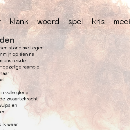
r
klank
woord
spel
kris
med
den
aken stond me tegen
ar mijn op één na
smens reisde
smoezelige raampje
 naar
al
in volle glorie
 de zwaartekracht
wulps en
gen
 ik weer