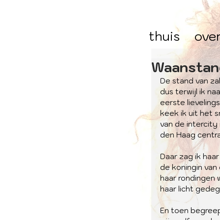
thuis
ove
Waanstan
De stand van z
dus terwijl ik na
eerste lieveling
keek ik uit het 
van de intercity
den Haag centra
Daar zag ik haar 
de koningin van
haar rondingen 
haar licht gede
En toen begreep