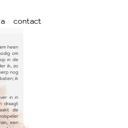
ia
contact
hem heen 
odig om 
op in de 
er ik, zo 
ierp nog 
aten; ik 
er in in 
n draagt 
aakt de 
olspeler 
an, een 