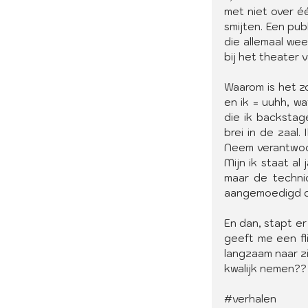
met niet over éé
smijten. Een pub
die allemaal wee
bij het theater 
Waarom is het zo
en ik = uuhh, wa
die ik backstag
brei in de zaal
Neem verantwoordel
Mijn ik staat al
maar de technic
aangemoedigd do
En dan, stapt er
geeft me een fli
langzaam naar zi
kwalijk nemen??
#verhalen