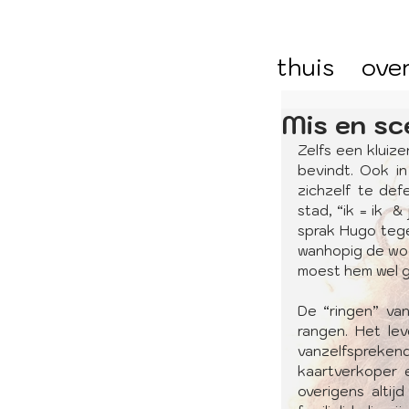
thuis
ove
Mis en sc
Zelfs een kluiz
bevindt. Ook i
zichzelf te def
stad, “ik = ik  & 
sprak Hugo tege
wanhopig de woor
moest hem wel g
De “ringen” van
rangen. Het lev
vanzelfspreken
kaartverkoper e
overigens altij