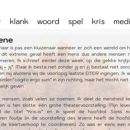
r
klank
woord
spel
kris
med
ene
enaar is pas een kluizenaar wanneer er zich een wereld om 
n dit extreme geval heeft een mens dus andere mensen n
enieren. Ik schreef eerder deze week, op die gekke krijtp
jij = jij”. Maar ik besta niet zonder jij en jij bestaat niet zond
n mij alvorens wij de voorlopig laatste EMDR ingingen. Ik w
den”cogito ergo sum” in zijn richting, maar het mocht niet b
elijk geven.
 mensen, zoals velen ze noemen. Ik deel de mensheid liev
en is ten slotte één grote theatervoorstelling. Mijn leve
d de titel “Kris-is” en ik speel de hoofdrol. Soms m
en foutje (in de voorstelling des levens heeft de hoofdr
d de kaartverkoop te coordineren). Zo was er eens een m