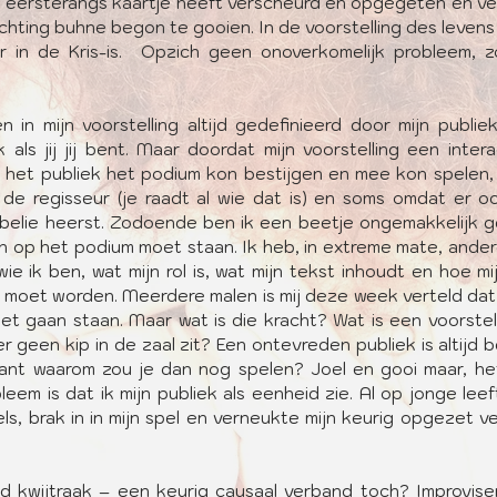
zijn eersterangs kaartje heeft verscheurd en opgegeten en ve
chting buhne begon te gooien. In de voorstelling des levens
 in de Kris-is.  Opzich geen onoverkomelijk probleem, zo
en in mijn voorstelling altijd gedefinieerd door mijn publiek,
k als jij jij bent. Maar doordat mijn voorstelling een interac
 het publiek het podium kon bestijgen en mee kon spelen, 
 de regisseur (je raadt al wie dat is) en soms omdat er oo
belie heerst. Zodoende ben ik een beetje ongemakkelijk g
en op het podium moet staan. Ik heb, in extreme mate, ander
e ik ben, wat mijn rol is, wat mijn tekst inhoudt en hoe mij
moet worden. Meerdere malen is mij deze week verteld dat ik
et gaan staan. Maar wat is die kracht? Wat is een voorstell
 er geen kip in de zaal zit? Een ontevreden publiek is altijd b
ant waarom zou je dan nog spelen? Joel en gooi maar, het
leem is dat ik mijn publiek als eenheid zie. Al op jonge leeft
els, brak in in mijn spel en verneukte mijn keurig opgezet ver
aad kwijtraak – een keurig causaal verband toch? Improviser