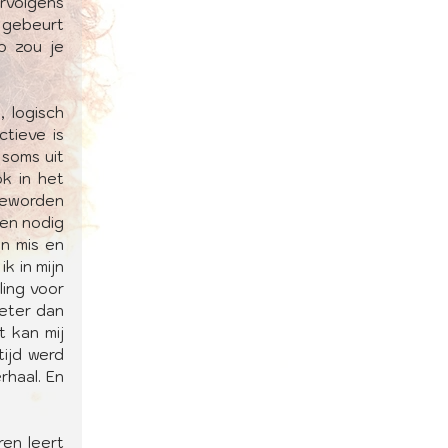
rvolgens 
 gebeurt 
 zou je 
 logisch 
tieve is 
soms uit 
k in het 
eworden 
en nodig 
n mis en 
 in mijn 
ing voor 
eter dan 
 kan mij 
ijd werd 
haal. En 
en leert 