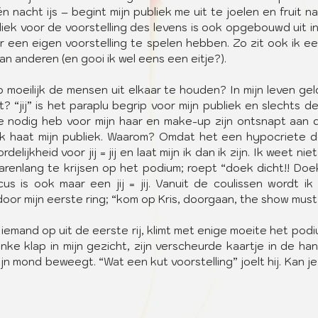
n nacht ijs – begint mijn publiek me uit te joelen en fruit na
liek voor de voorstelling des levens is ook opgebouwd uit in
r een eigen voorstelling te spelen hebben. Zo zit ook ik ee
van anderen (en gooi ik wel eens een eitje?).
 moeilijk de mensen uit elkaar te houden? In mijn leven geld; z
t? “jij” is het paraplu begrip voor mijn publiek en slechts d
e nodig heb voor mijn haar en make-up zijn ontsnapt aan d
. Ik haat mijn publiek. Waarom? Omdat het een hypocriete do
ijkheid voor jij = jij en laat mijn ik dan ik zijn. Ik weet niet w
 jarenlang te krijsen op het podium; roept “doek dicht!! Doek 
us is ook maar een jij = jij. Vanuit de coulissen wordt ik 
or mijn eerste ring; “kom op Kris, doorgaan, the show must
 iemand op uit de eerste rij, klimt met enige moeite het podi
nke klap in mijn gezicht, zijn verscheurde kaartje in de hand
jn mond beweegt. “Wat een kut voorstelling” joelt hij. Kan je