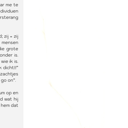
ar me te 
dividuen 
rsterang 
ij = zij 
e mensen 
ie grote 
nder is. 
ie ik is. 
dicht!!” 
zachtjes 
 go on”.
um op en 
 wat hij 
 hem dat 