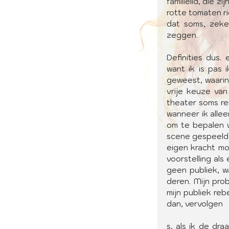
familielid, die 
rotte tomaten ri
dat soms, zeker
zeggen.
Definities dus. 
want ik is pas i
geweest, waarin
vrije keuze van
theater soms re
wanneer ik alle
om te bepalen wi
scene gespeeld 
eigen kracht mo
voorstelling als
geen publiek, w
deren. Mijn prob
mijn publiek reb
dan, vervolgen
s, als ik de dr