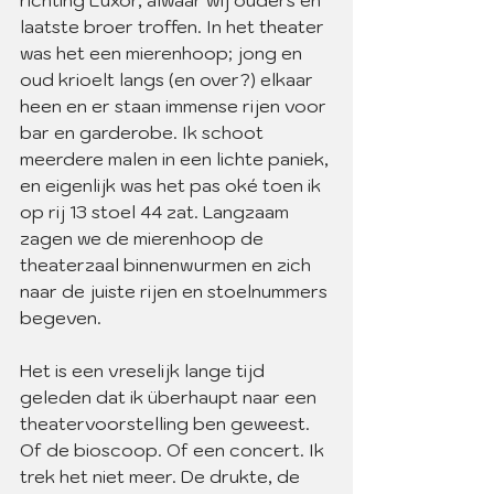
richting Luxor, alwaar wij ouders en 
laatste broer troffen. In het theater 
was het een mierenhoop; jong en 
oud krioelt langs (en over?) elkaar 
heen en er staan immense rijen voor 
bar en garderobe. Ik schoot 
meerdere malen in een lichte paniek, 
en eigenlijk was het pas oké toen ik 
op rij 13 stoel 44 zat. Langzaam 
zagen we de mierenhoop de 
theaterzaal binnenwurmen en zich 
naar de juiste rijen en stoelnummers 
begeven.
Het is een vreselijk lange tijd 
geleden dat ik überhaupt naar een 
theatervoorstelling ben geweest. 
Of de bioscoop. Of een concert. Ik 
trek het niet meer. De drukte, de 