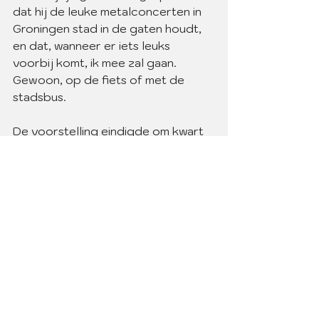
dat hij de leuke metalconcerten in 
Groningen stad in de gaten houdt, 
en dat, wanneer er iets leuks 
voorbij komt, ik mee zal gaan. 
Gewoon, op de fiets of met de 
stadsbus.
De voorstelling eindigde om kwart 
over 10. Ik reed met mijn ouders 
mee terug naar Assen. Als ik in de 
andere auto, die met mijn broers, 
had gezeten, hadden we de 
voorstelling die we zojuist gezien 
hadden nog eens nagespeeld. In 
onze auto was het uitermate stil. 
Mama reed, en mijn vader deed een 
dutje op de achterbank. Ik luisterde 
naar muziek op mijn koptelefoon.