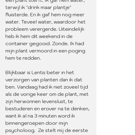
een plant sterft. Ik gaf hem water, 
terwijl ik "drink maar plantje" 
fluisterde. En ik gaf hem nog meer 
water. Teveel water, waardoor het 
probleem verergerde. Uiteindelijk 
heb ik hem dit weekend in de 
container gegooid. Zonde. Ik had 
mijn plant vermoord in een poging 
hem te redden.
Blijkbaar is Lentis beter in het 
verzorgen van planten dan ik dat 
ben. Vandaag had ik niet zoveel tijd 
als de vorige keer om de plant, met 
zijn herwonnen levenslust, te 
bestuderen en erover na te denken, 
want ik al na 3 minuten word ik 
binnengeroepen door mijn 
psycholoog.  Ze stelt mij de eerste 